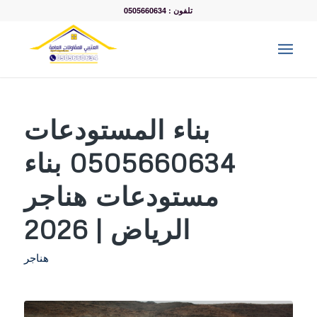
تلفون : 0505660634
بناء المستودعات
0505660634 بناء
مستودعات هناجر
الرياض | 2026
هناجر