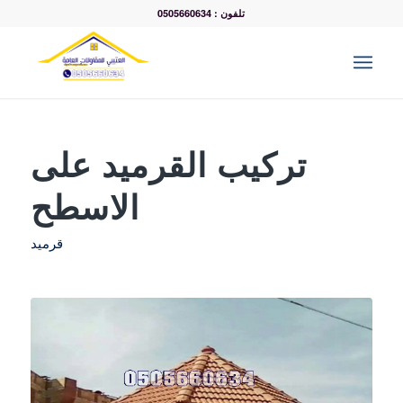
تلفون : 0505660634
تركيب القرميد على
الاسطح
قرميد