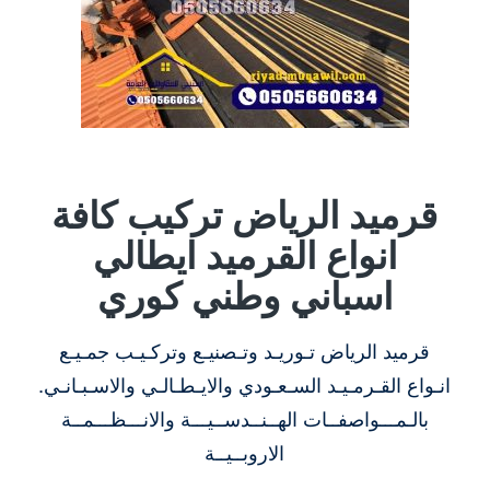
قرميد الرياض تركيب كافة
انواع القرميد ايطالي
اسباني وطني كوري
قرميد الرياض تـوريـد وتـصنيـع وتركـيـب جمـيـع
انـواع القـرمـيـد السـعـودي والايـطـالـي والاسـبـانـي.
بالـمـــواصفــات الهــنــدســيـــة والانـــظـــمــة
الاروبــيــة