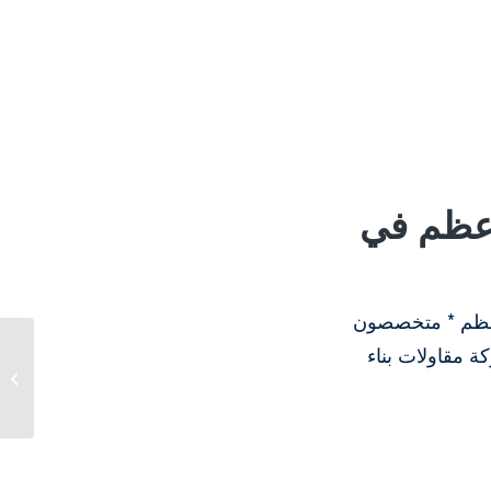
ل مقاول عظم في
ل البناء عظم * متخصصون
 مقاولات بناء
مقاول الرياض | مقاول
ترميم | مقاول تشطيب |
مقاول...