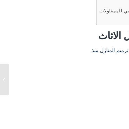
بي للممقاولات
الاثاث
رميم المنازل منذ
ترميم المنازل مع افضل
شركة ترميمات –
مجموعة...