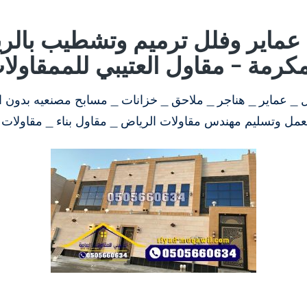
ء عماير وفلل ترميم وتشطيب بالر
مكرمة – مقاول العتيبي للممقاولا
ل _ عماير _ هناجر _ ملاحق _ خزانات _ مسابح مصنعيه بدون ال
عمل وتسليم مهندس مقاولات الرياض _ مقاول بناء _ مقاولات 