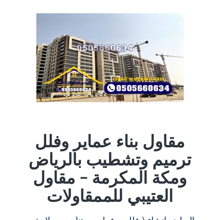
مقاول بناء عماير وفلل
ترميم وتشطيب بالرياض
ومكة المكرمة – مقاول
العتيبي للممقاولات
الرياض انشاء ( فلل _ عماير _ هناجر _ ملاحق _