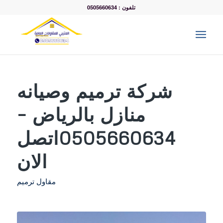
تلفون : 0505660634
شركة ترميم وصيانه
منازل بالرياض –
0505660634اتصل
الان
مقاول ترميم