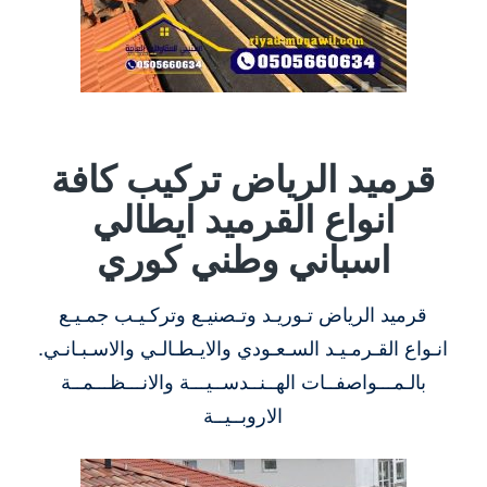
قرميد الرياض تركيب كافة
انواع القرميد ايطالي
اسباني وطني كوري
قرميد الرياض تـوريـد وتـصنيـع وتركـيـب جمـيـع
انـواع القـرمـيـد السـعـودي والايـطـالـي والاسـبـانـي.
بالـمـــواصفــات الهــنــدســيـــة والانـــظـــمــة
الاروبــيــة