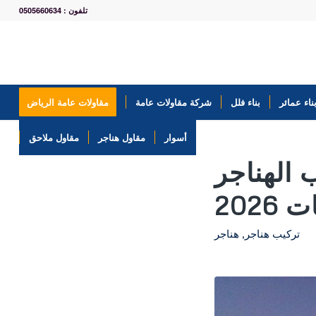
تلفون : 0505660634
ناء عمائر
بناء فلل
شركة مقاولات عامة
مقاولات عامة الرياض
أسوار
مقاول هناجر
مقاول ملاحق
 الهناجر
202
تركيب هناجر
,
هناجر