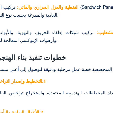
التغطية والعزل الحراري والمائي:
تركيب الساندوتش بانل 
العادية والمفرغة بحسب نوع التخزين المطلوب.
لتشطيب:
تركيب شبكات إطفاء الحريق، والتهوية، والأبواب 
وأرضيات الإيبوكسي المعالجة للحمولات الثقيلة.
خطوات تنفيذ بناء الهنج
‫1.التخطيط وإصدار التراخيص:
اد المخططات الهندسية المعتمدة، واستخراج تراخيص البناء
‫2.الأعمال الترابية والتأسيس: