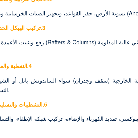
الص الارتكاز (Anchor Bolts).
‫3.تركيب الهيكل الحديدي:
رفع وتثبيت الأعمدة والجسور والكمرات (& Columns
‫4.التغطية والعزل:
ية الخارجية (سقف وجدران) سواء الساندوتش بانل أو الشين
التسرب ومزاريق المياه.
‫5.التشطيبات والتسليم: