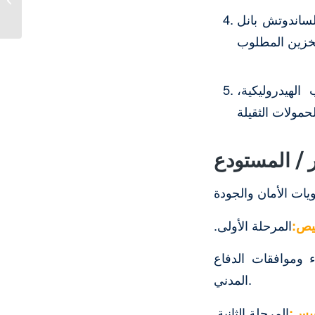
جودة عالية...
(Sandwich Panel) أو أغطية الشينكو
الهيدروليكية،
ر / المستودع
‏المرحلة الأولى.
 وموافقات الدفاع
المدني.
‏المرحلة الثانية.