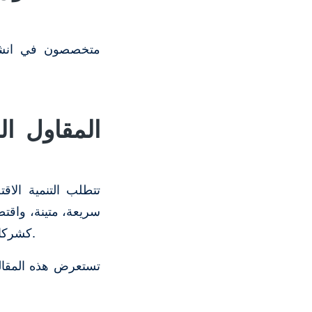
متخصصون في انشاء
المقاول ا
تتطلب التنمية الاق
سريعة، متينة، واقتص
كشركاء أساسيين في تنفيذ البنية التحتية للمصانع، والمراكز اللوجستية، والمخازن التجارية.
تستعرض هذه المقالة