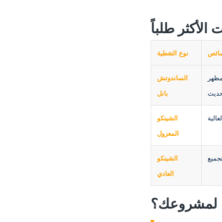
الأكثر طلباً
صائص
نوع التغطية
مظهر
الساندوتش
بانل
الشينكو
المعزول
الشينكو
العادي
ب لمشروعك؟