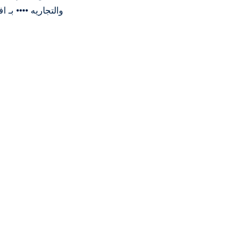
والتجاريه •••• بـ 