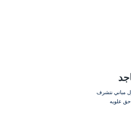
جد
اول مباني نتشرف
حق علويه