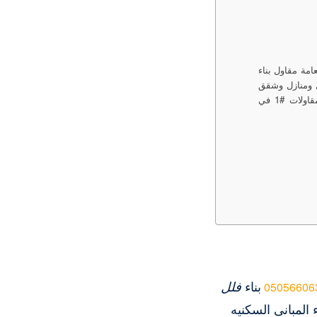
امة مقاول بناء
ل ومنازل وشقق
وملاحق وعمائر سكنية مقاول بناء ملاحق بالرياض تشيد وبناء وترميم مباني في الرياض موقع مقاولات #1 في
بناء
فلل
05056606
بانى السكنيه