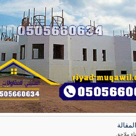
لمقالة
اء ملاحق