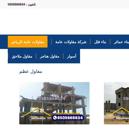
تلفون : 0505660634
ناء عمائر
بناء فلل
شركة مقاولات عامة
مقاولات عامة الرياض
أسوار
مقاول هناجر
مقاول ملاحق
مقاول عظم