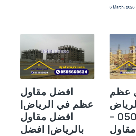
6 March، 2026
 عظم
افضل مقاول
لرياض
عظم في الرياض|
0505660634 –
افضل مقاول
قاول
بالرياض| افضل