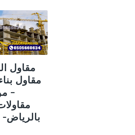
مقاول ال
مقاول بناء
– م
مقاولات
بالرياض- 