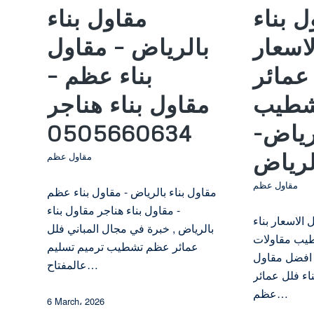
 بناء
مقاول بناء
اسعار
بالرياض – مقاول
 عمائر
بناء عظم –
شطيب
مقاول بناء هناجر
رياض-
0505660634
لرياض
مقاول عظم
مقاول عظم
مقاول بناء بالرياض - مقاول بناء عظم
- مقاول بناء هناجر مقاول بناء
الاسعار بناء
بالرياض , خبرة في مجال المباني فلل
يب مقاولات
عمائر عظم تشطيب ترميم تسليم
 افضل مقاول
عالمفتاح…
ناء فلل عمائر
عظم…
6 March، 2026